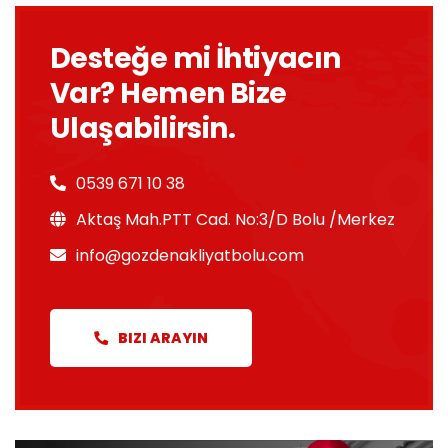
Desteğe mi İhtiyacın
Var? Hemen Bize
Ulaşabilirsin.
0539 671 10 38
Aktaş Mah.PTT Cad. No:3/D Bolu /Merkez
info@gozdenakliyatbolu.com
BIZI ARAYIN